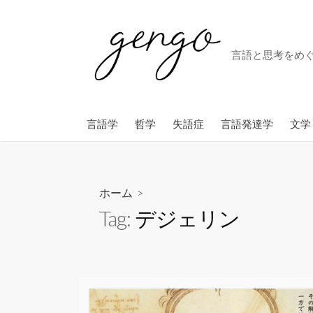
コ
ン
テ
言語と思考をめ
ン
ツ
へ
ス
言語学
哲学
失語症
言語発達学
文学
キ
ッ
プ
ホーム
>
Tag:
デジェリン