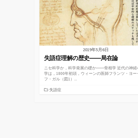
2019年5月6日
失語症理解の歴史――局在論
ニセ科学か，科学発展の礎か――骨相学 近代の神経
学は，1800年初頭，ウィーンの医師フランツ・ヨー
フ・ガル（図1）...
カ
失語症
テ
ゴ
リ
ー