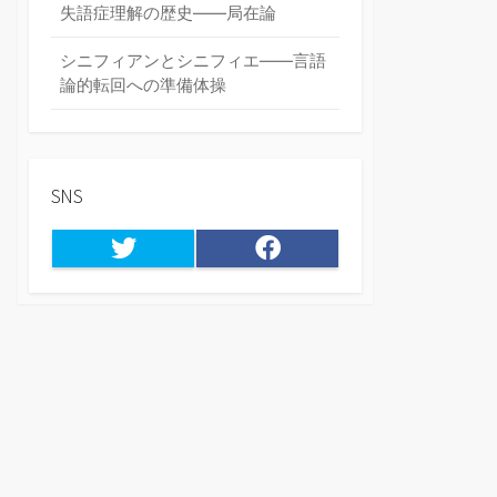
失語症理解の歴史――局在論
シニフィアンとシニフィエ――言語
論的転回への準備体操
SNS
Twitter
Facebook