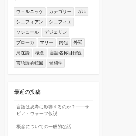
ウェルニッケ
カテゴリー
ガル
シニフィアン
シニフィエ
ソシュール
デジェリン
ブローカ
マリー
内包
外延
局在論
概念
言語名称目録観
言語論的転回
骨相学
最近の投稿
言語は思考に影響するのか？――サ
ピア・ウォーフ仮説
概念についての一般的な話