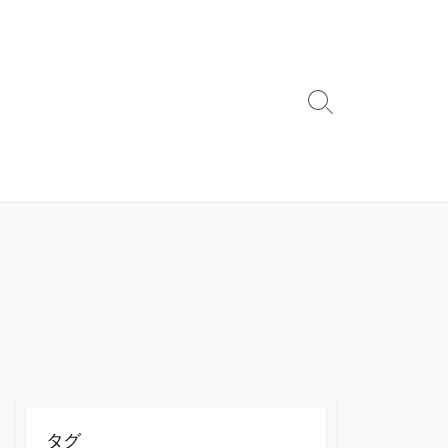
検
索
ト
グ
ル
タグ