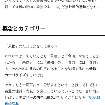
いっぽう，「犬」の辞書的な意味や状況に依存しない{哺乳
類，イヌ科の動物，歯は42本……}などは
外延的意味
となる．
概念とカテゴリー
「果物」のたとえばなしに戻ろう．
われわれは，すくなくとも「果物」と「食肉」が違うことが
わかる．「果物」 には「果物」の，「食肉」には「食肉」
の，それぞれに共通の性質があることを認識するから
分類
・
カテゴライズ
するわけだ．
そう，もう一度言おう．分類するということは，それぞれに
共通の性質（内包）を見出しているということだ．言い換え
れば，
カテゴリーの内包は概念だ
ということになる（
Cf.認知
科学辞典
）．