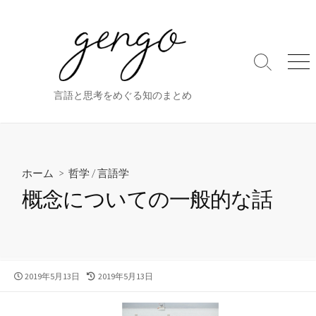
コ
ン
テ
ン
検
メ
ツ
索
ニ
ト
ュ
へ
言語と思考をめぐる知のまとめ
グ
ー
ス
ル
キ
ッ
プ
ホーム
>
哲学
/
言語学
概念についての一般的な話
公
最
2019年5月13日
2019年5月13日
開
終
日
更
新