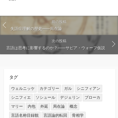
前の投稿
失語症理解の歴史――局在論
次の投稿
言語は思考に影響するのか？――サピア・ウォーフ仮説
タグ
ウェルニッケ
カテゴリー
ガル
シニフィアン
シニフィエ
ソシュール
デジェリン
ブローカ
マリー
内包
外延
局在論
概念
言語名称目録観
言語論的転回
骨相学