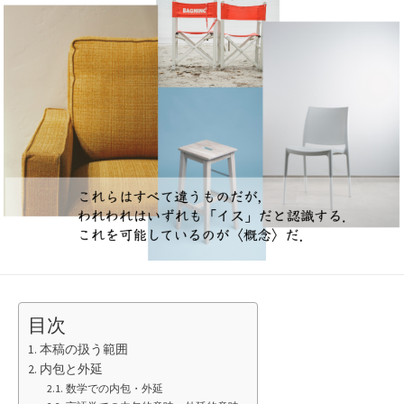
日
目次
本稿の扱う範囲
内包と外延
数学での内包・外延