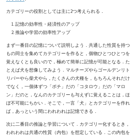
カテゴリーの役割としては主に2つ考えられる．
記憶の効率性・経済性のアップ
推論や学習の効率性アップ
まず一番目の記憶について説明しよう．共通した性質を持つ
もの同士を集めてカテゴリーを作ると，個物ひとつひとつを
覚えなくとも良いので，極めて簡単に記憶が可能となる．た
とえば犬を想像してみよう．マルチーズやらゴールデンリト
リバーやら柴犬やら，たくさんの犬種を，もちろんそれだけ
でなく，一個体ずつ「ポチ」だの「コタロウ」だの「マロ
ン」だのと，なんのカテゴリーも与えずに覚えることは，ほ
ぼ不可能にちかい．そこで，一言「犬」とカテゴリーを作れ
ば，あっという間にわれわれは記憶できる．
次に二番目の推論と学習について．カテゴリー化するとき，
われわれは共通の性質（内包）を想定している．この内包を