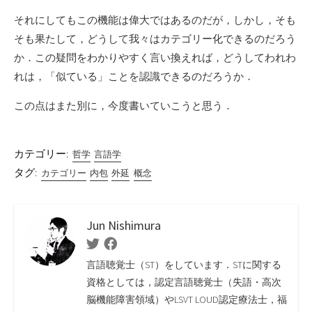
それにしてもこの機能は偉大ではあるのだが，しかし，そも
そも果たして，どうして我々はカテゴリー化できるのだろう
か．この疑問をわかりやすく言い換えれば，どうしてわれわ
れは，「似ている」ことを認識できるのだろうか．
この点はまた別に，今度書いていこうと思う．
カテゴリー:
哲学
言語学
タグ:
カテゴリー
内包
外延
概念
Jun Nishimura
Twitter
Facebook
言語聴覚士（ST）をしています．STに関する
資格としては，認定言語聴覚士（失語・高次
脳機能障害領域）やLSVT LOUD認定療法士，福