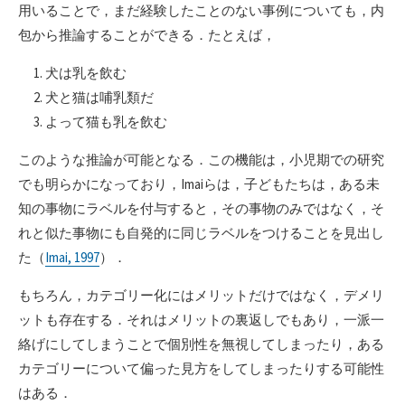
用いることで，まだ経験したことのない事例についても，内
包から推論することができる．たとえば，
犬は乳を飲む
犬と猫は哺乳類だ
よって猫も乳を飲む
このような推論が可能となる．この機能は，小児期での研究
でも明らかになっており，Imaiらは，子どもたちは，ある未
知の事物にラベルを付与すると，その事物のみではなく，そ
れと似た事物にも自発的に同じラベルをつけることを見出し
た（
Imai, 1997
）．
もちろん，カテゴリー化にはメリットだけではなく，デメリ
ットも存在する．それはメリットの裏返しでもあり，一派一
絡げにしてしまうことで個別性を無視してしまったり，ある
カテゴリーについて偏った見方をしてしまったりする可能性
はある．