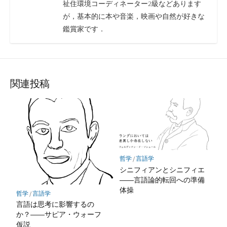
祉住環境コーディネーター2級などあります
が，基本的に本や音楽，映画や自然が好きな
鑑賞家です．
関連投稿
哲学
/
言語学
シニフィアンとシニフィエ
――言語論的転回への準備
体操
哲学
/
言語学
言語は思考に影響するの
か？――サピア・ウォーフ
仮説