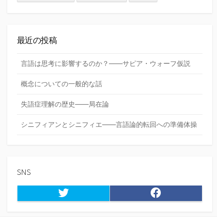
最近の投稿
言語は思考に影響するのか？――サピア・ウォーフ仮説
概念についての一般的な話
失語症理解の歴史――局在論
シニフィアンとシニフィエ――言語論的転回への準備体操
SNS
Twitter
Facebook