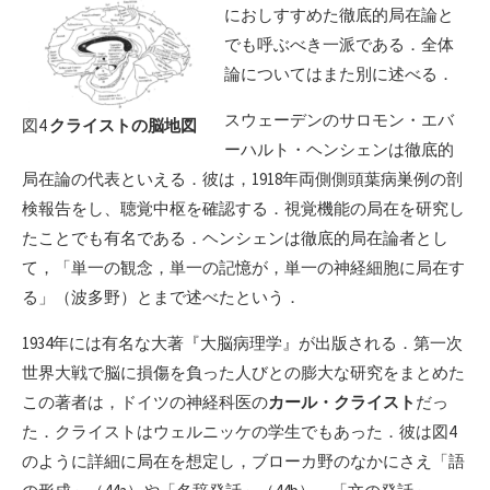
におしすすめた徹底的局在論と
でも呼ぶべき一派である．全体
論についてはまた別に述べる．
スウェーデンのサロモン・エバ
図4
クライストの脳地図
ーハルト・ヘンシェンは徹底的
局在論の代表といえる．彼は，1918年両側側頭葉病巣例の剖
検報告をし、聴覚中枢を確認する．視覚機能の局在を研究し
たことでも有名である．ヘンシェンは徹底的局在論者とし
て，「単一の観念，単一の記憶が，単一の神経細胞に局在す
る」（波多野）とまで述べたという．
1934年には有名な大著『大脳病理学』が出版される．第一次
世界大戦で脳に損傷を負った人びとの膨大な研究をまとめた
この著者は，ドイツの神経科医の
カール・クライスト
だっ
た．クライストはウェルニッケの学生でもあった．彼は図4
のように詳細に局在を想定し，ブローカ野のなかにさえ「語