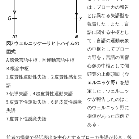
は，ブローカの報告
とは異なる失語型を
報告した．また，言
語に関する中枢とし
て，言語の運動表象
図
2
ウェルニッケ―リヒトハイムの
の中枢としてブロー
図式
カ野を，言語の音響
A:聴覚言語中枢，M:運動言語中枢
心像の中枢として側
B:概念中枢
頭葉の上側頭回（
ウ
1.皮質性運動性失語，2.皮質性感覚失
ェルニッケ野
）を想
語
定した．ウェルニッ
3.伝導失語，4.超皮質性運動失語
ケが報告したのはこ
5.皮質下性運動失語，6.超皮質性感覚
のウェルニッケ野に
失語
損傷があった症例で
7.皮質下性感覚失語
ある．
前者の損傷で発話表出を中心とするブローカ失語が起き，後