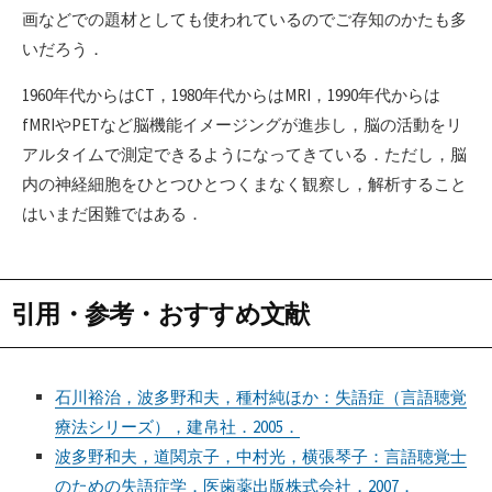
画などでの題材としても使われているのでご存知のかたも多
いだろう．
1960年代からはCT，1980年代からはMRI，1990年代からは
fMRIやPETなど脳機能イメージングが進歩し，脳の活動をリ
アルタイムで測定できるようになってきている．ただし，脳
内の神経細胞をひとつひとつくまなく観察し，解析すること
はいまだ困難ではある．
引用・参考・おすすめ文献
石川裕治，波多野和夫，種村純ほか：失語症（言語聴覚
療法シリーズ），建帛社．2005．
波多野和夫，道関京子，中村光，横張琴子：言語聴覚士
のための失語症学．医歯薬出版株式会社，2007．