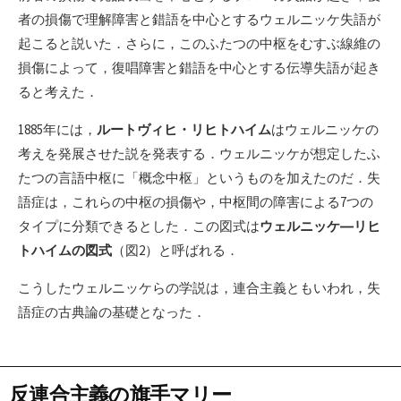
者の損傷で理解障害と錯語を中心とするウェルニッケ失語が
起こると説いた．さらに，このふたつの中枢をむすぶ線維の
損傷によって，復唱障害と錯語を中心とする伝導失語が起き
ると考えた．
1885年には，
ルートヴィヒ・リヒトハイム
はウェルニッケの
考えを発展させた説を発表する．ウェルニッケが想定したふ
たつの言語中枢に「概念中枢」というものを加えたのだ．失
語症は，これらの中枢の損傷や，中枢間の障害による7つの
タイプに分類できるとした．この図式は
ウェルニッケ―リヒ
トハイムの図式
（図2）と呼ばれる．
こうしたウェルニッケらの学説は，連合主義ともいわれ，失
語症の古典論の基礎となった．
反連合主義の旗手マリー