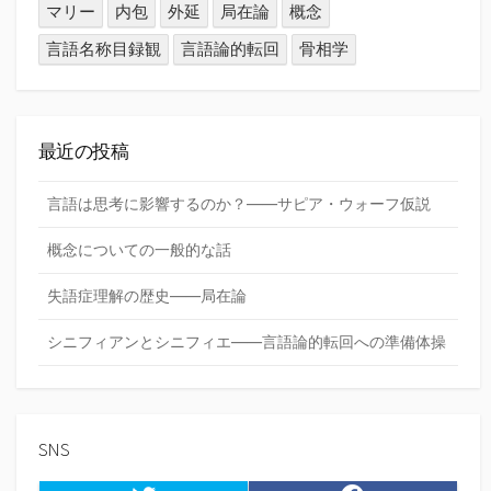
マリー
内包
外延
局在論
概念
言語名称目録観
言語論的転回
骨相学
最近の投稿
言語は思考に影響するのか？――サピア・ウォーフ仮説
概念についての一般的な話
失語症理解の歴史――局在論
シニフィアンとシニフィエ――言語論的転回への準備体操
SNS