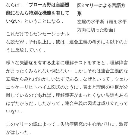
ならば，「
ブローカ野は言語機
図3
マリーによる言語方
能になんら特別な機能を有して
形
いない
」ということになる．
左脳の水平断（頭を水平
方向に切った断面）
これだけでもセンセーショナル
な説だが，それ以上に，彼は，連合主義の考えにも以下のよ
うに反駁していく．
様々な失語症を有する患者に理解テストをすると，理解障害
がまったくみられない例はない．しかしそれは連合主義的な
立場からみればおかしいはずである．なぜといって，ウェル
ニッケ―リヒトハイム図式のように，表出と理解の中枢が分
離しているのであれば，理解障害がまったくない失語もある
はずだからだ．したがって，連合主義の図式は成り立たって
いない．
このマリーの説によって，失語症研究の中心地パリに，激震
がはしった．