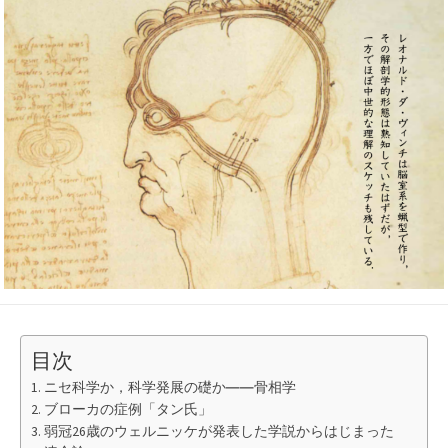
日
目次
ニセ科学か，科学発展の礎か――骨相学
ブローカの症例「タン氏」
弱冠26歳のウェルニッケが発表した学説からはじまった