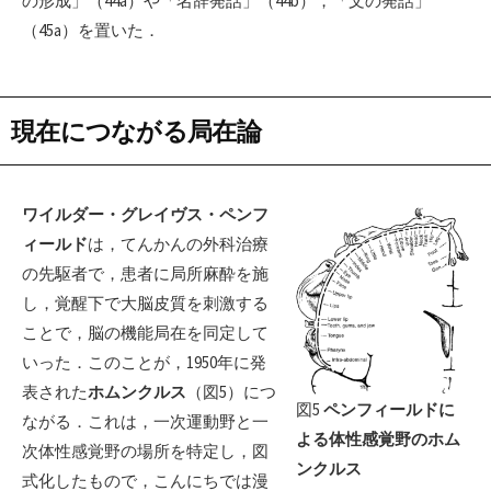
の形成」（44a）や「名辞発話」（44b），「文の発話」
（45a）を置いた．
現在につながる局在論
ワイルダー・グレイヴス・ペンフ
ィールド
は，てんかんの外科治療
の先駆者で，患者に局所麻酔を施
し，覚醒下で大脳皮質を刺激する
ことで，脳の機能局在を同定して
いった．このことが，1950年に発
表された
ホムンクルス
（図5）につ
図5
ペンフィールドに
ながる．これは，一次運動野と一
よる体性感覚野のホム
次体性感覚野の場所を特定し，図
ンクルス
式化したもので，こんにちでは漫