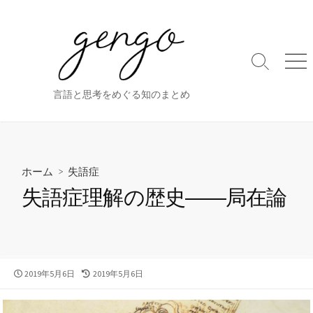
コ
ン
テ
ン
検
メ
ツ
索
ニ
ト
ュ
へ
言語と思考をめぐる知のまとめ
グ
ー
ス
ル
キ
ッ
プ
ホーム
>
失語症
失語症理解の歴史――局在論
公
最
2019年5月6日
2019年5月6日
開
終
日
更
新