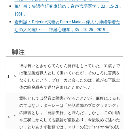
萬年甫：失語症研究事始め．音声言語医学，22：15-21，
1981．
岩田誠：Dejerine夫妻とPierre Marie～偉大な神経学者た
ちの大間違い～．神経心理学，35：20-26，2019．
脚注
彼は若いときからてんかん発作をもっていた．31歳まで
は靴型製造職人として働いていたが，そのころに言葉を
1.
^
なくしたという．ブローカと会ったのは，彼が右下肢全
体の蜂窩織炎で運び込まれたためだった．
意味としては発音に障害がでることだが，麻痺によるも
のではない．ダーレーは「発話運動のプログラミング」
の障害とし，「発語失行」と呼んだ．しかし，この用語
2.
^
や症状にかんしても議論が複数あり，今後改めて述べた
い．とりあえず拙稿では，マリーの記す”anarthrie”の訳