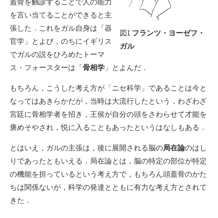
蓋骨を触診することで人の能力
を言い当てることができると主
張した．これをガル自身は「器
図1
フランツ・ヨーゼフ・
官学」とよび，のちにイギリス
ガル
でガルの説をひろめたトーマ
ス・フォースターは「
骨相学
」とよんだ．
もちろん，こうした考え方が「ニセ科学」であることは今と
なってはあきらかだが，当時は大流行したという．わざわざ
宮廷に骨相学者を招き，王侯が自分の頭をさわらせて才能を
褒めそやされ，悦に入ることもあったというはなしもある．
とはいえ，ガルの主張は，後に展開される脳の
局在論
のはし
りであったともいえる．局在論とは，脳の特定の部位が特定
の機能を担っているという考え方で，もちろん頭蓋骨のかた
ちは関係ないが，科学の発達とともに有力な考え方とされて
きた．