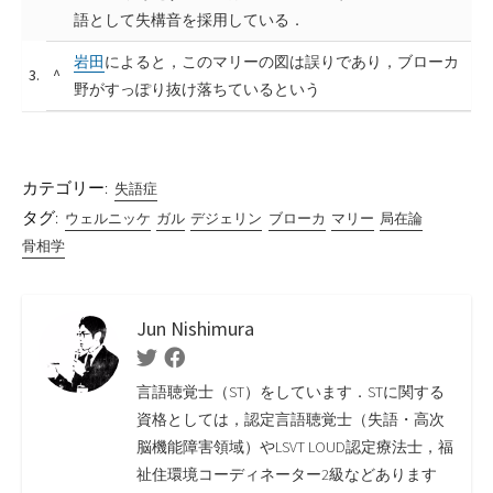
語として失構音を採用している．
岩田
によると，このマリーの図は誤りであり，ブローカ
3.
^
野がすっぽり抜け落ちているという
カテゴリー:
失語症
タグ:
ウェルニッケ
ガル
デジェリン
ブローカ
マリー
局在論
骨相学
Jun Nishimura
Twitter
Facebook
言語聴覚士（ST）をしています．STに関する
資格としては，認定言語聴覚士（失語・高次
脳機能障害領域）やLSVT LOUD認定療法士，福
祉住環境コーディネーター2級などあります