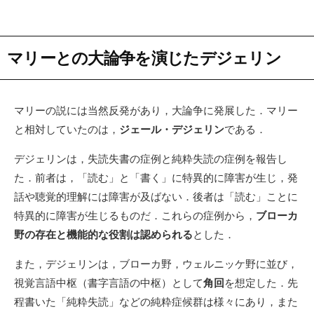
マリーとの大論争を演じたデジェリン
マリーの説には当然反発があり，大論争に発展した．マリー
と相対していたのは，
ジェール・デジェリン
である．
デジェリンは，失読失書の症例と純粋失読の症例を報告し
た．前者は，「読む」と「書く」に特異的に障害が生じ，発
話や聴覚的理解には障害が及ばない．後者は「読む」ことに
特異的に障害が生じるものだ．これらの症例から，
ブローカ
野の存在と機能的な役割は認められる
とした．
また，デジェリンは，ブローカ野，ウェルニッケ野に並び，
視覚言語中枢（書字言語の中枢）として
角回
を想定した．先
程書いた「純粋失読」などの純粋症候群は様々にあり，また